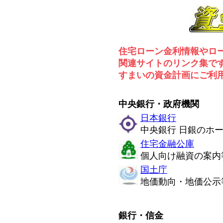
住宅ローン金利情報やロ
関連サイトのリンク集で
すまいの資金計画にご利
中央銀行・政府機関
日本銀行
中央銀行 日銀のホ
住宅金融公庫
個人向け融資の案内
国土庁
地価動向・地価公示
銀行・信金